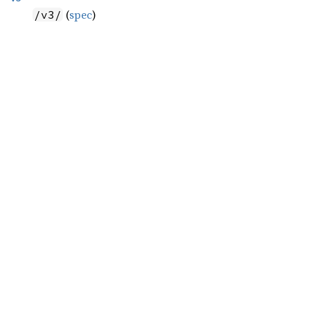
(
spec
)
/v3/